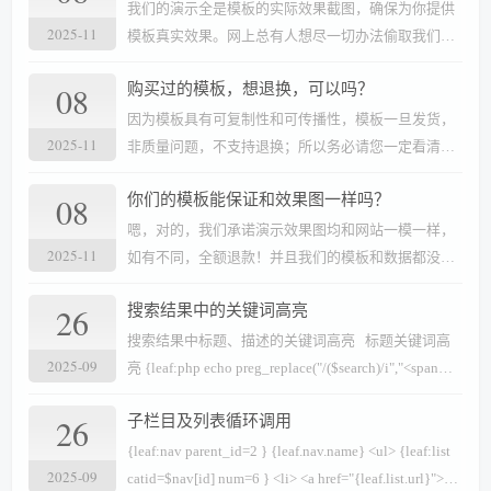
也不想加收您的费用，我们这边服务压力特别大，希
我们的演示全是模板的实际效果截图，确保为你提供
2025-11
望您能理解。
模板真实效果。网上总有人想尽一切办法偷取我们的
模板数据，所以没办法只能暂时采用的这种一比一截
08
购买过的模板，想退换，可以吗？
图演示方法，给您带来不便，希望能理解，我们一直
在为如何让客户能感受到模板真实的效果而努力。
因为模板具有可复制性和可传播性，模板一旦发货，
2025-11
非质量问题，不支持退换；所以务必请您一定看清楚
后再购买；
08
你们的模板能保证和效果图一样吗？
嗯，对的，我们承诺演示效果图均和网站一模一样，
2025-11
如有不同，全额退款！并且我们的模板和数据都没有
留后门，请放心使用！
26
搜索结果中的关键词高亮
搜索结果中标题、描述的关键词高亮 标题关键词高
2025-09
亮 {leaf:php echo preg_replace("/($search)/i","<span
style=\"color:#f60\">\\1</span>",$list['title']);} 描述关
26
子栏目及列表循环调用
键词高亮 {leaf:php echo preg_replace("/($search)/i","
<sp
{leaf:nav parent_id=2 } {leaf.nav.name} <ul> {leaf:list
2025-09
catid=$nav[id] num=6 } <li> <a href="{leaf.list.url}">