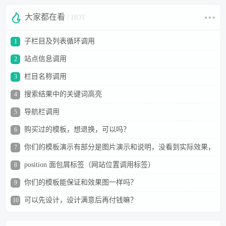
大家都在看
/ HOT
子栏目及列表循环调用
1
站点信息调用
2
栏目名称调用
3
搜索结果中的关键词高亮
4
导航栏调用
5
购买过的模板，想退换，可以吗？
6
你们的模板演示有部分是图片演示和说明，没看到实际效果，
7
担心不敢买？
position 面包屑标签（网站位置调用标签）
8
你们的模板能保证和效果图一样吗？
9
可以先设计，设计满意后再付钱嘛？
10