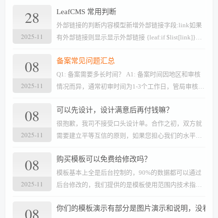
28
LeafCMS 常用判断
外部链接的判断内容模型新增外部链接字段:link如果
2025-11
有外部链接则显示显示外部链接 {leaf:if $list[link]}
{leaf.list.link}{leaf:else}{leaf.list.url}{/leaf:if} 列表缩
08
备案常见问题汇总
略图的判断（A\B效果一样） A.如果缩略图不为空
{leaf:if !empty($list[image])} haveImg{/leaf:if} B.如果
Q1: 备案需要多长时间？ A1: 备案时间因地区和审核
2025-11
有缩略图 {leaf:if $list
情况而异，通常初审时间为1-3个工作日，管局审核时
间约为15-20个工作日。 Q2: 个人是否可以备案？
08
可以先设计，设计满意后再付钱嘛？
A2: 可以，个人备案需要提供身份证等个人有效证
件。 Q3: 已有备案号的网站更换服务器需要重新备案
很抱歉，我司不接受口头设计单。合作之初，双方就
2025-11
吗？ A3: 如果更换服务商或服务器，需要在新的服务
需要建立平等互信的原则，如果您担心我们的水平，
商处进行备案接入操作。 Q4: 香港和国外的服务器需
可以查看我们以往的作品，也可以直接来公司面谈！
08
购买模板可以免费给修改吗？
要备案吗？ A4: 不需要，中国大陆以外的服务器不强
制要求进行ICP备案。
模板基本上全是后台控制的，90%的数据都可以通过
2025-11
后台修改的，我们提供的是模板使用范围内技术指
导；如果涉及一定工作量的修改，我们会收取合理的
08
你们的模板演示有部分是图片演示和说明，没看到
修改费用；如果您能自己修改的最好自己修改，我们