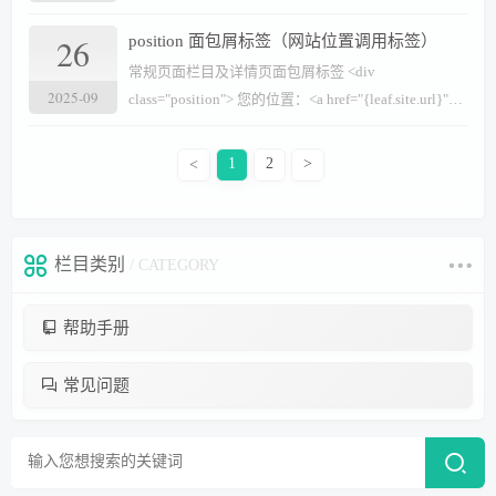
{leaf.list.title}</a> </li> {/leaf:list} </ul&
26
position 面包屑标签（网站位置调用标签）
常规页面栏目及详情页面包屑标签 <div
2025-09
class="position"> 您的位置：<a href="{leaf.site.url}"
title="首页">首页</a> {leaf:nav pos=$cat[id] } > <a
href="{leaf.nav.url}">{leaf.nav.name}</a>{/leaf:nav} <
<
1
2
>
栏目类别
/ CATEGORY
帮助手册
常见问题