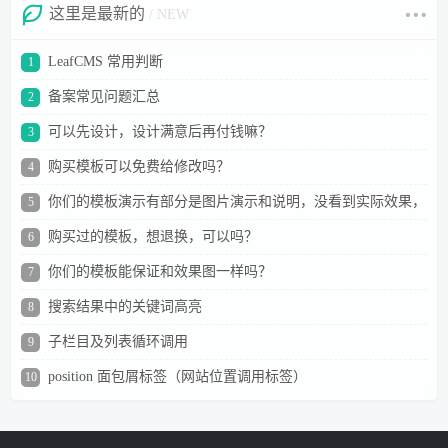
这里是最新的
/ NEW
LeafCMS 常用判断
1
备案常见问题汇总
2
可以先设计，设计满意后再付钱嘛？
3
购买模板可以免费给修改吗？
4
你们的模板演示有部分是图片演示和说明，没看到实际效果，
5
担心不敢买？
购买过的模板，想退换，可以吗？
6
你们的模板能保证和效果图一样吗？
7
搜索结果中的关键词高亮
8
子栏目及列表循环调用
9
position 面包屑标签（网站位置调用标签）
10