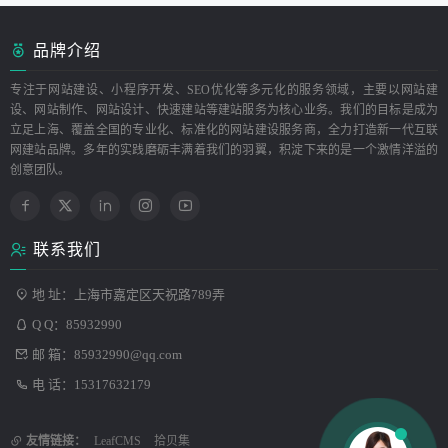
品牌介绍
专注于网站建设、小程序开发、SEO优化等多元化的服务领域，主要以网站建
设、网站制作、网站设计、快速建站等建站服务为核心业务。我们的目标是成为
立足上海、覆盖全国的专业化、标准化的网站建设服务商，全力打造新一代互联
网建站品牌。多年的实践磨砺丰满着我们的羽翼，积淀下来的是一个激情洋溢的
创意团队。
联系我们
地 址：上海市嘉定区天祝路789弄
Q Q：
85932990
邮 箱：
85932990@qq.com
电 话：15317632179
友情链接：
LeafCMS
拾贝集