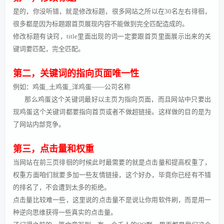
是的，你没听错，就是修改标题，很多网站之所以在30名左右徘徊，
很多都是因为标题跟首页展现内容不能做到完全匹配造成的。
修改标题有诀窍，title里面出现的词一定要跟首页里面展示出来的关
键词要匹配，完全匹配。
第二，关键词的指向页面唯一性
例如：鸡蛋_土鸡蛋_洋鸡蛋——公司名称
那么鸡蛋这个关键词最好以主页为指向页面，而且网站中只要出
现鸡蛋这个关键词都要指向首页或者不做超链接。这样做的目的是为
了网站内部竞争。
第三，点击量和权重
当网站在前三页徘徊的时候此时最需要的就是点击量和提高权重了，
权重方面咱们就要多加一些友情链接，这个好办，毕竟你已经有不错
的排名了，不会遭到太多的拒绝。
点击量比较难一些，这里说的点击量不是说让你用软件刷，而是用一
种逆向思维获得一些真实的点击量。