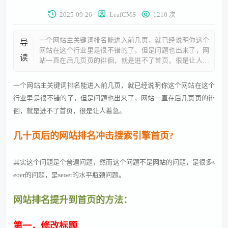
2025-09-26
LeafCMS
1210 次
一个网站主关键词排名能进入前几页，就已经说明你这个
导
网站在这个行业里是很不错的了，但是问题也出来了，网
读
站一直在后几页页的徘徊，就是进不了首页，很是让人着
急。 几十页后的网站排名冲击搜索引擎首页? 其实这个问
题是个普遍问题，然而这个问题不是网站的问题，是很多s
一个网站主关键词排名能进入前几页，就已经说明你这个网站在这个
eoer的问题，是seoer的水平瓶颈问题。 网站排名提升到首
行业里是很不错的了，但是问题也出来了，网站一直在后几页页的徘
页的方法： 第一，修改标题 是的，你没听错，就是修改标
徊，就是进不了首页，很是让人着急。
题，很多网站之所以在30名左右徘徊，很多都是因为标题
跟首页展现内容不能做到完全匹配造成的。修改标题有诀
窍，title里面出现的词
几十页后的网站排名冲击搜索引擎首页?
其实这个问题是个普遍问题，然而这个问题不是网站的问题，是很多s
eoer的问题，是seoer的水平瓶颈问题。
网站排名提升到首页的方法：
第一，修改标题