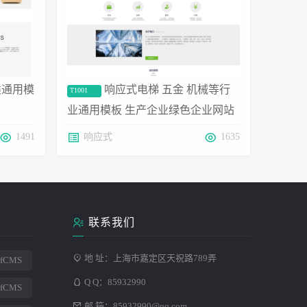
类通用模
响应式电梯 五金 机械等行
T1001
业通用模板 生产企业绿色企业网站
模板
1491
响应式
1635
联系我们
地 址：上海市嘉定区天祝路789弄
afCMS
Q Q：
85932990
afCMS
邮 箱：
85932990@qq.com