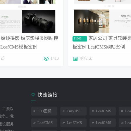
婚纱摄影 婚庆影楼类网站模
家居公司 家具软装
T1002
LeafCMS模板案例
板案例 LeafCMS网站案例
应式
1413
响应式
快速链接
，主要以
ICO图标
TinyJPG
LeafCMS
Le
业务。我
LeafCMS
LeafCMS
LeafCMS
Le
建设服务