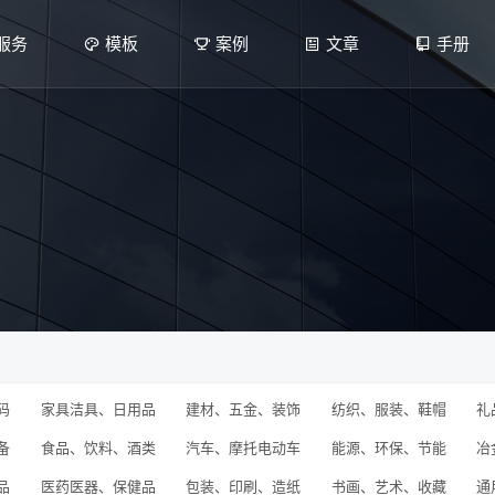
服务
模板
案例
文章
手册
码
家具洁具、日用品
建材、五金、装饰
纺织、服装、鞋帽
礼
备
食品、饮料、酒类
汽车、摩托电动车
能源、环保、节能
冶
品
医药医器、保健品
包装、印刷、造纸
书画、艺术、收藏
通