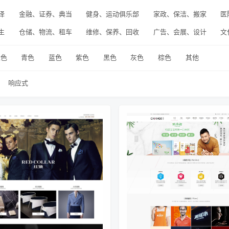
译
金融、证券、典当
健身、运动俱乐部
家政、保洁、搬家
医
生
仓储、物流、租车
维修、保养、回收
广告、会展、设计
文
绿色
青色
蓝色
紫色
黑色
灰色
棕色
其他
响应式