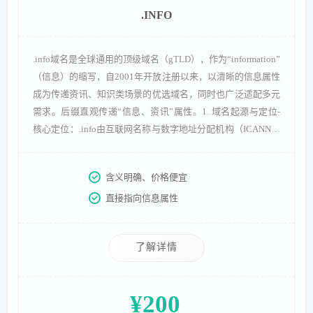
.INFO
.info域名是全球通用的顶级域名（gTLD），作为“information”
（信息）的缩写，自2001年开放注册以来，以清晰的信息属性
成为传递资讯、知识类场景的优选域名，同时也广泛适配多元
需求。后缀直观传递“信息、资讯”属性。1. 域名起源与定位-
核心定位：.info由互联网名称与数字地址分配机构（ICANN）
统筹管理，后缀直观传递“信息、资讯”属性，天然适配信息发
布类场景，帮助用户快速识别网站核心用途。- 开放历程：
含义明确、价格便宜
2001年与.biz等域名同期开放注册，凭借无地域、行业限制的
直接指向信息属性
优势，迅速成为全球用户
了解详情
¥200