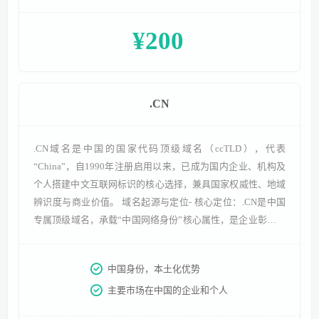
¥200
.CN
.CN域名是中国的国家代码顶级域名（ccTLD），代表
“China”，自1990年注册启用以来，已成为国内企业、机构及
个人搭建中文互联网标识的核心选择，兼具国家权威性、地域
辨识度与商业价值。 域名起源与定位- 核心定位：.CN是中国
专属顶级域名，承载“中国网络身份”核心属性，是企业彰显本
土资质、提升国内用户信任度的重要标识，由CNNIC按国家法
规严格管理，保障使用规范性。- 发展历程：1990年完成首个
中国身份，本土化优势
注册，2002年开放个人注册（后调整后现个人可注册），
主要市场在中国的企业和个人
2016年推出中文.CN域名，形成全场景域名体系，