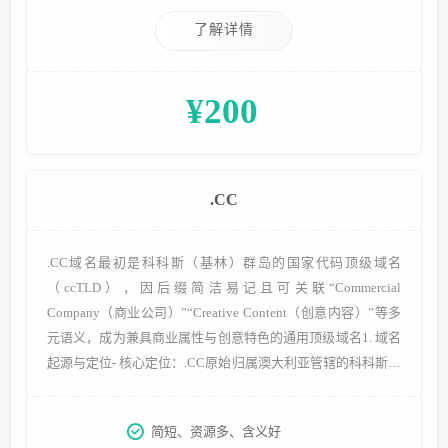
了解详情
¥200
.CC
.CC域名最初是科科斯（基林）群岛的国家代码顶级域名
（ccTLD），因后缀简洁易记且可关联“Commercial
Company（商业公司）”“Creative Content（创意内容）”等多
元语义，成为兼具商业属性与创意特色的通用顶级域名1. 域名
起源与定位- 核心定位：.CC原始归属澳大利亚管辖的科科斯群
岛，由专业域名管理机构代理运营并面向全球开放，突破地域
限制后，凭借“CC”的多元语义联想，形成“商业+创意”双属性
简短、资源多、含义好
定位，适配多场景需求。 - 开放历程：20世纪90年代末开始逐