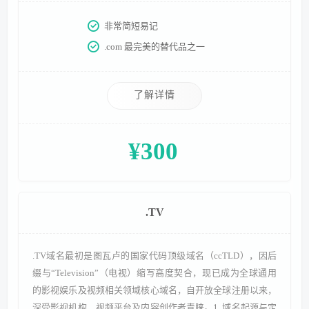
定位为通用商业域名，其“CO”的语义联想让品牌商业属性更
非常简短易记
鲜明。- 开放历程：2010年正式向全球用户开放注册，上线初
.com 最完美的替代品之一
期便引发注册热潮，众多企业争先抢
了解详情
¥300
.TV
.TV域名最初是图瓦卢的国家代码顶级域名（ccTLD），因后
缀与“Television”（电视）缩写高度契合，现已成为全球通用
的影视娱乐及视频相关领域核心域名，自开放全球注册以来，
深受影视机构、视频平台及内容创作者青睐。1. 域名起源与定