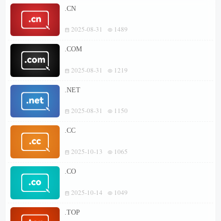
.CN
2025-08-31
1489
.COM
2025-08-31
1219
.NET
2025-08-31
1150
.CC
2025-10-13
1065
.CO
2025-10-14
1049
.TOP