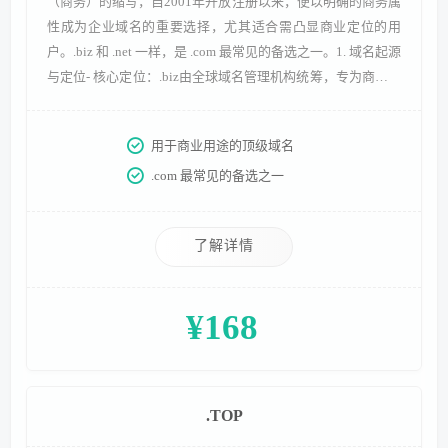
（商务）的缩写，自2001年开放注册以来，便以明确的商务属
性成为企业域名的重要选择，尤其适合需凸显商业定位的用
户。.biz 和 .net 一样，是 .com 最常见的备选之一。1. 域名起源
与定位- 核心定位：.biz由全球域名管理机构统筹，专为商务场
景设计，“biz”后缀直观传递商业属性，让用户一眼即可识别网
站的商务定位。- 开放历程：2001年面向全球开放注册时反响
用于商业用途的顶级域名
热烈，首分钟注册量就高达32197个，迅速成为.com域名之外
.com 最常见的备选之一
的商务
了解详情
¥168
.TOP