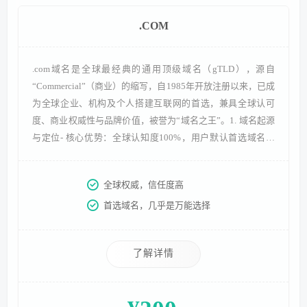
.COM
.com域名是全球最经典的通用顶级域名（gTLD），源自
“Commercial”（商业）的缩写，自1985年开放注册以来，已成
为全球企业、机构及个人搭建互联网的首选，兼具全球认可
度、商业权威性与品牌价值，被誉为“域名之王”。1. 域名起源
与定位- 核心优势：全球认知度100%，用户默认首选域名后
缀；商业属性天然契合各类企业需求，提升品牌公信力；全球
搜索引擎对其权重友好，适配国际业务拓展。- 发展历程：
全球权威，信任度高
1985年3月15日，首个.com域名symbolics.com注册成功，开启
首选域名，几乎是万能选择
其发展历程。随着互联网商业化
了解详情