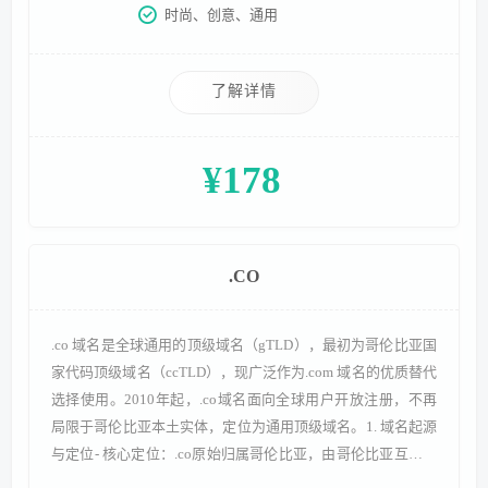
时尚、创意、通用
步开放全球注册，早期因
了解详情
¥178
.CO
.co 域名是全球通用的顶级域名（gTLD），最初为哥伦比亚国
家代码顶级域名（ccTLD），现广泛作为.com 域名的优质替代
选择使用。2010年起，.co域名面向全球用户开放注册，不再
局限于哥伦比亚本土实体，定位为通用顶级域名。1. 域名起源
与定位- 核心定位：.co原始归属哥伦比亚，由哥伦比亚互联网
信息中心（NIC.CO）管理，开放全球注册后突破地域限制，