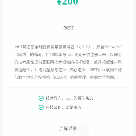
¥200
.NET
.NET域名是全球经典通用顶级域名（gTLD），源自“Network”
（网络）的缩写，自1985年与.com同期开放注册以来，以鲜明
的技术属性成为互联网技术领域的标杆域名，兼具权威性与场
景适配性。1. 域名起源与定位 - 核心定位：.NET由互联网名称
与数字地址分配机构（ICANN）统筹管理，原始定位为网络技
术及服务领域专属域名，“NET”后缀直观传递技术属性，成为
科技类品牌的身份标识。 发展历程：1985年作为首批通用顶
技术导向，.com的最佳备选
级域名开放注册，早期主要被网络运营商、技术服务商采用，
科技公司、网络服务
随着互联网普及，应用场景拓展
了解详情