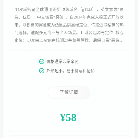
.TOP域名是全球通用的新顶级域名（gTLD），英文意为“顶
端、优质”，中文谐音“突破”，自2014年完成入根正式开放以
来，以积极的寓意成为凸显品牌高端定位、传递进取精神的热
门选择，适配多元商业与个人场景。1. 域名起源与定位- 核心
定位：.TOP由ICANN审核通过并统筹管理，后缀自带“高端、
优质、领先”的价值联想，能直观传递品牌定位，帮助用户快
速建立对品牌品质的正向认知。- 开放历程：2012年通过
价格通常非常亲民
ICANN审核，2014年8月完成入根成为全球通用顶级域名，凭
外形短小，易于拼写和记忆
借独特寓意和宽松准入政策，迅速获得全球用户
了解详情
¥58