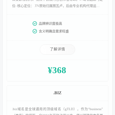
位- 核心定位：.TV原始归属图瓦卢，后由专业机构代理运营并
面向全球开放，凭借与“电视、视频”的天然关联，形成“影视
娱乐专属域名”的清晰定位，让用户瞬间识别网站核心属性。-
品牌辨识度极高
开放历程：20世纪90年代末开始逐步开放全球注册，随着视频
含义明确且需求旺盛
行业兴起，其应用场景不断拓展，从传统影视
了解详情
¥368
.BIZ
.biz域名是全球通用的顶级域名（gTLD），作为“business”